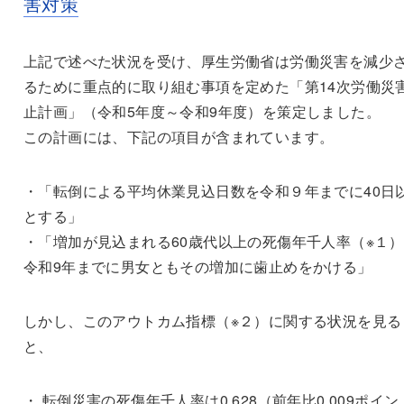
害対策
上記で述べた状況を受け、厚生労働省は労働災害を減少
るために重点的に取り組む事項を定めた「第14次労働災
止計画」（令和5年度～令和9年度）を策定しました。
この計画には、下記の項目が含まれています。
・「転倒による平均休業見込日数を令和９年までに40日
とする」
・「増加が見込まれる60歳代以上の死傷年千人率（※１
令和9年までに男女ともその増加に歯止めをかける」
しかし、このアウトカム指標（※２）に関する状況を見る
と、
・ 転倒災害の死傷年千人率は0.628（前年比0.009ポイン