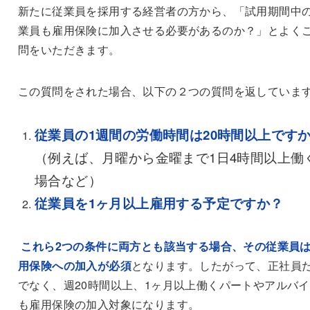
新たに従業員を採用する経営者の方から、「試用期間中
業員も雇用保険に加入させる必要があるのか？」とよく
問をいただきます。
この質問をされた場合、以下の２つの質問を返していま
従業員の
1
週間の労働時間は
20
時間以上です
（例えば、月曜から金曜まで
1
日
4
時間以上働
場合など）
従業員を
1
ヶ月以上雇用する予定ですか？
これら
2
つの条件に両方とも該当する場合、その従業員
用保険への加入が必須
となります。したがって、正社員
でなく、週
20
時間以上、
1
ヶ月以上働くパートやアルバイ
も雇用保険の加入対象になります。