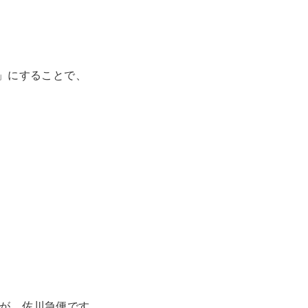
日」にすることで、
業が、佐川急便です。